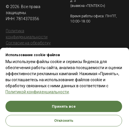
д. 3
(вывеска «TENTEKO»)
© 2026. Все права
защищены.
Время работы офиса: ПН-ПТ,
ИНН: 7814370356
10:00−18:00
Политика
конфиденциальности
Согласие на обработку
ПДн
Использование cookie-файлов
Мы используем файлы cookie и сервисы Яндекса для
Контакты
Страницы
обеспечения работы сайта, анализа посещаемости и оценки
Прием заказов ежедневно
Главная
эффективности рекламных кампаний. Нажимая «Принять»,
с 09:00 до 21:00
вы соглашаетесь на использование файлов cookie и
Проекты
8 (812) 970 35 72
обработку связанных с ними данных в соответствии с
Цены
Политикой конфиденциальности
.
8 (901) 370 35 72
Контакты
8 (911) 197 97 93
Карта сайта
Принять все
9703572@mail.ru
Отклонить